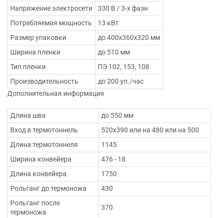
Напряжение электросети
330 В / 3-х фазн
Потребляемая мощность
13 кВт
Размер упаковки
до 400х360х320 мм
Ширина пленки
до 510 мм
Тип пленки
ПЭ 102, 153, 108
Производительность
до 200 уп./час
Дополнительная информация
Длина шва
до 550 мм
Вход в термотоннель
520х390 или на 480 или на 500
Длина термотоннеля
1145
Ширина конвейера
476 - 18
Длина конвейера
1750
Рольганг до термоножа
430
Рольганг после
370
термоножа