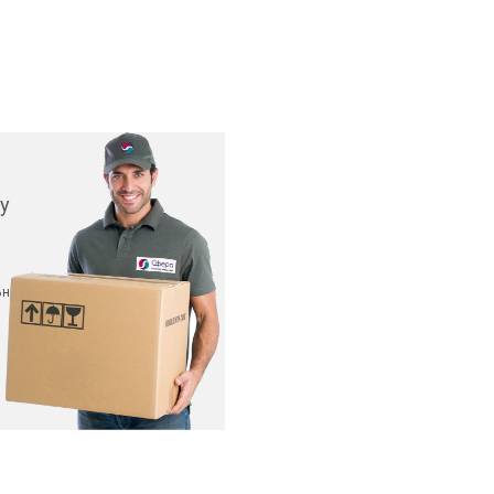
у
ьных